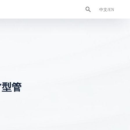

认证证书
排水管
合作客户
工具管
卫浴智造
中文/EN
Y型管