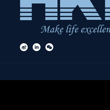


