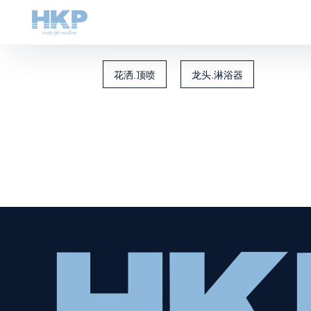
花洒.顶喷
龙头.淋浴器