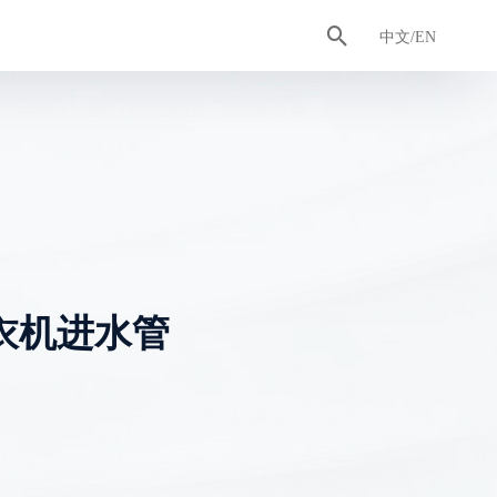

认证证书
排水管
合作客户
工具管
卫浴智造
中文/EN
衣机进水管