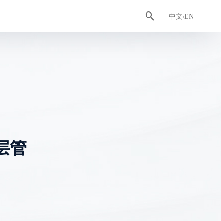

认证证书
排水管
合作客户
工具管
卫浴智造
中文/EN
层管